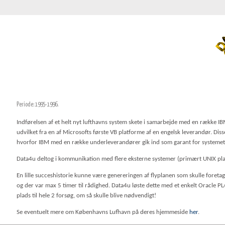
Periode: 1995-1996.
Indførelsen af et helt nyt lufthavns system skete i samarbejde med en række I
udvilket fra en af Microsofts første VB platforme af en engelsk leverandør. Diss
hvorfor IBM med en række underleverandører gik ind som garant for systemet
Data4u deltog i kommunikation med flere eksterne systemer (primært UNIX pla
En lille succeshistorie kunne være genereringen af flyplanen som skulle foret
og der var max 5 timer til rådighed. Data4u løste dette med et enkelt Oracle PL
plads til hele 2 forsøg, om så skulle blive nødvendigt!
Se eventuelt mere om Københavns Lufhavn på deres hjemmeside
her
.